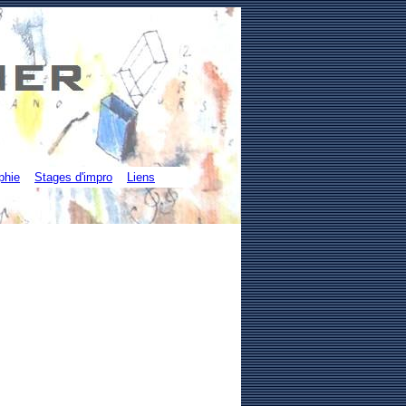
phie
Stages d'impro
Liens