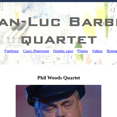
k
Partitions
Cours d'harmonie
Doigtés saxo
Photos
Vidéos
Biogra
Phil Woods
Quartet