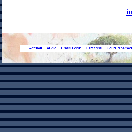
i
Accueil
Audio
Press Book
Partitions
Cours d'harmo