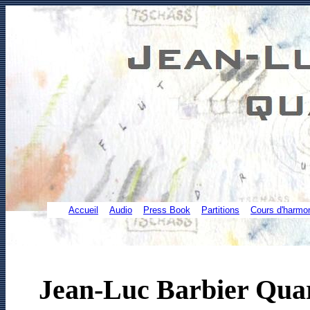
Accueil
Audio
Press Book
Partitions
Cours d'harmo
Jean-Luc B
arbier Qua