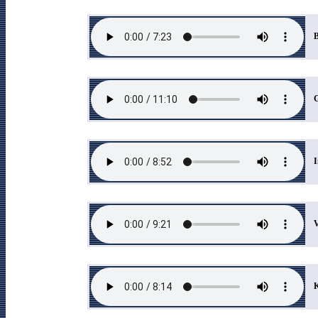
I
V
K