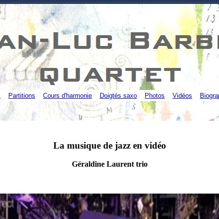
k
Partitions
Cours d'harmonie
Doigtés saxo
Photos
Vidéos
Biogra
La musique de jazz en vidéo
Géraldine Laurent trio