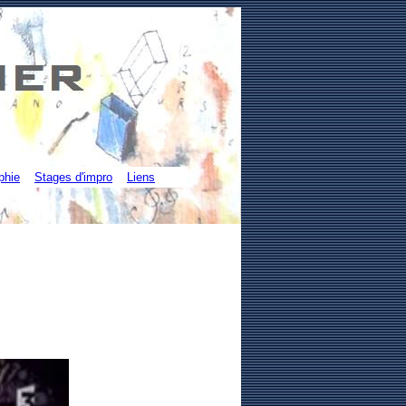
phie
Stages d'impro
Liens